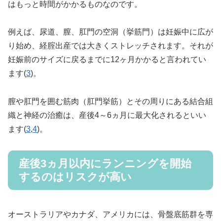
はもっと時間がかかるものなのです。
例えば、尿道、膣、肛門の空洞（挙筋門）は妊娠中に広が
り始め、経腟出産では大きくストレッチされます。それが
妊娠前のサイズに戻るまでに12ヶ月かかると言われてい
ます(
3
)。
膣や肛門を囲む筋肉（肛門挙筋）とその周りにある結合組
織と神経の治癒は、産後4～6ヵ月に最大化されるといい
ます(
3
,
4
)。
産後3ヵ月以内にランニングを開始
するのはリスクが高い
オーストラリアやカナダ、アメリカには、骨盤底筋群を専