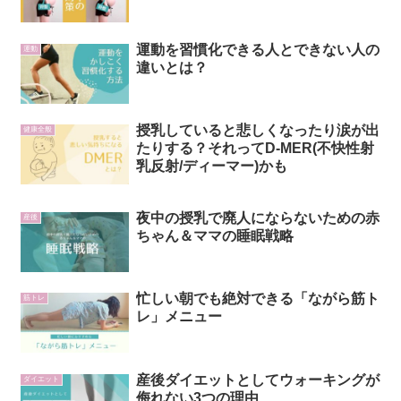
運動を習慣化できる人とできない人の
運動
違いとは？
授乳していると悲しくなったり涙が出
健康全般
たりする？それってD-MER(不快性射
乳反射/ディーマー)かも
夜中の授乳で廃人にならないための赤
産後
ちゃん＆ママの睡眠戦略
忙しい朝でも絶対できる「ながら筋ト
筋トレ
レ」メニュー
産後ダイエットとしてウォーキングが
ダイエット
侮れない3つの理由