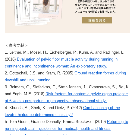
＜参考文献＞
1. Leitner, M., Moser, H., Eichelberger, P., Kuhn, A. and Radlinger, L.
(2016)
Evaluation of pelvic floor muscle activity during running in
continence and incontinence women: An exploratory study.
2. Gottschall, J.S. and Kram, R. (2005)
Ground reaction forces during
downhill and uphill running.
3. Reimers, C., Siafarikas, F., Stær-Jensen, J., Cvancarova, S., Bø, K.
and Engh, M.E. (2018)
Risk factors for anatomic pelvic organ prolapse
at 6 weeks postpartum: a prospective observational study.
4. Khunda, A., Shek, K. and Dietz, P. (2012)
Can ballooning of the
levator hiatus be determined clinically?
5. Tom Goom, Grainne Donnelly, Emma Brockwell. (2019)
Returning to
running postnatal – guidelines for medical, health and fitness