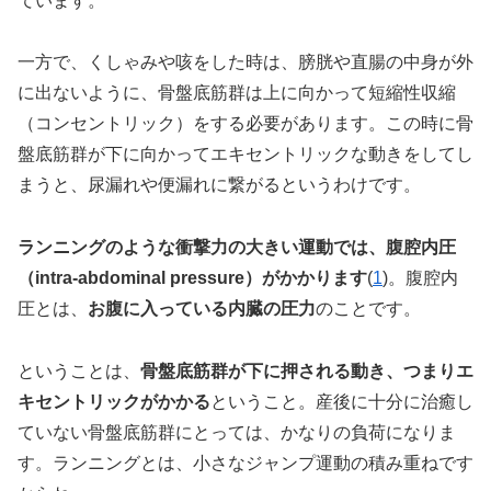
ています。
一方で、くしゃみや咳をした時は、膀胱や直腸の中身が外
に出ないように、骨盤底筋群は上に向かって短縮性収縮
（コンセントリック）をする必要があります。この時に骨
盤底筋群が下に向かってエキセントリックな動きをしてし
まうと、尿漏れや便漏れに繋がるというわけです。
ランニングのような衝撃力の大きい運動では、腹腔内圧
（intra-abdominal pressure）がかかります
(
1
)。腹腔内
圧とは、
お腹に入っている内臓の圧力
のことです。
ということは、
骨盤底筋群が下に押される動き、つまりエ
キセントリックがかかる
ということ。産後に十分に治癒し
ていない骨盤底筋群にとっては、かなりの負荷になりま
す。ランニングとは、小さなジャンプ運動の積み重ねです