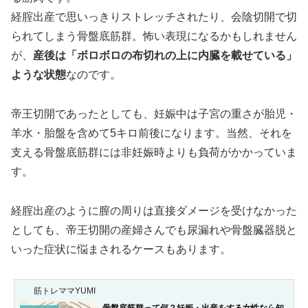
経腟出産で思いっきりストレッチされたり、会陰切開で切
られてしまう骨盤底筋群。怖い表現になるかもしれません
が、
産後は「ボロボロの布切れの上に内臓を載せている」
ような状態
なのです。
帝王切開であったとしても、妊娠中は子宮の重さが胎児・
羊水・胎盤を含めて5キロ前後になります。当然、それを
支える骨盤底筋群には非妊娠時よりも負荷がかかっていま
す。
経腟出産のように膣の周りは直接ダメージを受けなかった
としても、帝王切開の産婦さんでも尿漏れや骨盤臓器脱と
いった症状に悩まされるケースもあります。
筋トレママYUMI
骨盤底筋群って何？妊娠・出産をする女性なら知