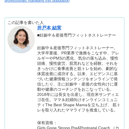
professionals managing this population
この記事を書いた人
井戸本 結実
■妊娠中＆産後専門フィットネストレーナー
妊娠中＆産後専門フィットネストレーナー。
大学卒業後、PR業界で激務をこなす中、アレ
ルギーやPMSの悪化、気分の落ち込み、慢性
頭痛、慢性疲労、肌荒れなどを経験。それを
きっかけに食事改善と筋トレを始め、劇的な
体質改善に成功する。以来、エビデンスに基
づいた健康情報コンテンツをオンラインで発
信したり、主に妊娠中・産後の女性向けに運
動や健康のコーチングをおこなっている。
2018年には長女を出産し、現在米サンディエ
ゴ在住。ママ＆妊婦向けオンラインコミュニ
ティThe Best Shape Mamaを立ち上げ、 筋ト
レを取り入れたママライフを推進している。
保有資格：
Girls Gone Strong Pre&Postnatal Coach （カ