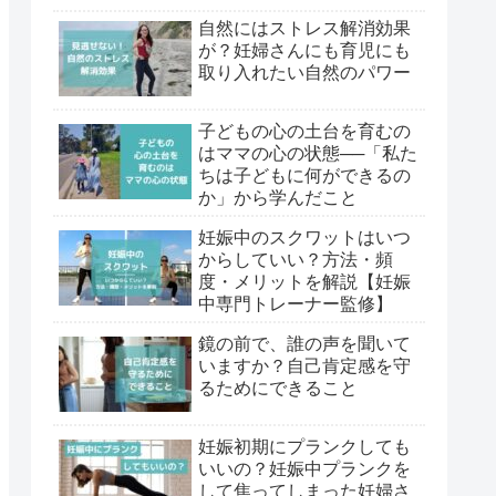
自然にはストレス解消効果
が？妊婦さんにも育児にも
取り入れたい自然のパワー
子どもの心の土台を育むの
はママの心の状態──「私た
ちは子どもに何ができるの
か」から学んだこと
妊娠中のスクワットはいつ
からしていい？方法・頻
度・メリットを解説【妊娠
中専門トレーナー監修】
鏡の前で、誰の声を聞いて
いますか？自己肯定感を守
るためにできること
妊娠初期にプランクしても
いいの？妊娠中プランクを
して焦ってしまった妊婦さ