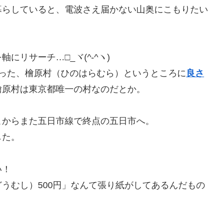
暮らしていると、電波さえ届かない山奥にこもりたい
軸にリサーチ…□_ヾ(^-^ヽ)
った、檜原村（ひのはらむら）というところに
良さ
檜原村は東京都唯一の村なのだとか。
こからまた五日市線で終点の五日市へ。
した。
い！
うむし）500円」なんて張り紙がしてあるんだもの