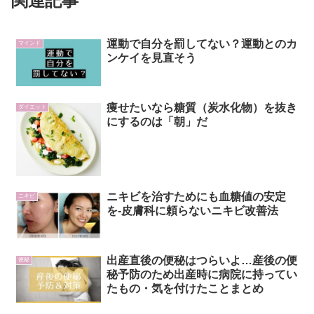
関連記事
運動で自分を罰してない？運動とのカ
マインド
ンケイを見直そう
痩せたいなら糖質（炭水化物）を抜き
ダイエット
にするのは「朝」だ
ニキビを治すためにも血糖値の安定
ニキビ
を-皮膚科に頼らないニキビ改善法
出産直後の便秘はつらいよ…産後の便
便秘
秘予防のため出産時に病院に持ってい
たもの・気を付けたことまとめ