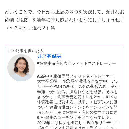
ということで、今日から上記の３つを実践して、余計なお
荷物（脂肪）を新年に持ち越さないようにしましょうね！
（え？もう手遅れ？）笑
この記事を書いた人
井戸本 結実
■妊娠中＆産後専門フィットネストレーナー
妊娠中＆産後専門フィットネストレーナー。
大学卒業後、PR業界で激務をこなす中、アレ
ルギーやPMSの悪化、気分の落ち込み、慢性
頭痛、慢性疲労、肌荒れなどを経験。それを
きっかけに食事改善と筋トレを始め、劇的な
体質改善に成功する。以来、エビデンスに基
づいた健康情報コンテンツをオンラインで発
信したり、主に妊娠中・産後の女性向けに運
動や健康のコーチングをおこなっている。
2018年には長女を出産し、現在米サンディエ
ゴ在住。ママ＆妊婦向けオンラインコミュニ