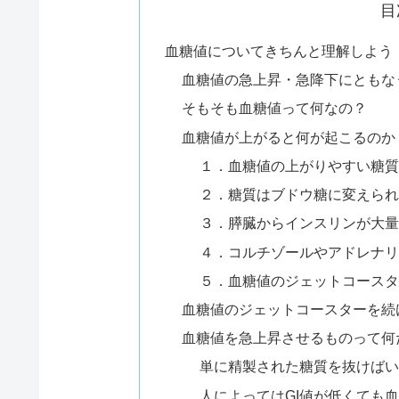
目
血糖値についてきちんと理解しよう
血糖値の急上昇・急降下にともな
そもそも血糖値って何なの？
血糖値が上がると何が起こるのか
１．血糖値の上がりやすい糖質
２．糖質はブドウ糖に変えられ
３．膵臓からインスリンが大量
４．コルチゾールやアドレナリ
５．血糖値のジェットコースタ
血糖値のジェットコースターを続
血糖値を急上昇させるものって何
単に精製された糖質を抜けばい
人によってはGI値が低くても