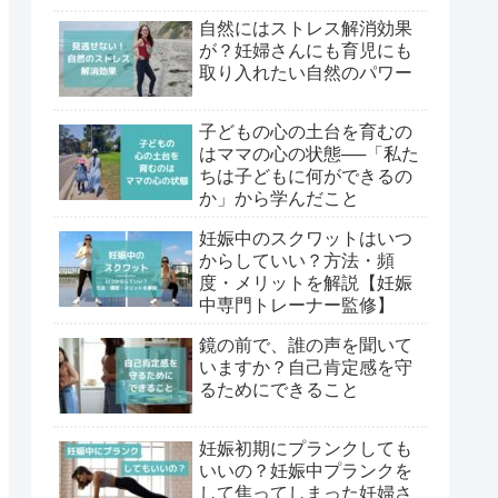
自然にはストレス解消効果
が？妊婦さんにも育児にも
取り入れたい自然のパワー
子どもの心の土台を育むの
はママの心の状態──「私た
ちは子どもに何ができるの
か」から学んだこと
妊娠中のスクワットはいつ
からしていい？方法・頻
度・メリットを解説【妊娠
中専門トレーナー監修】
鏡の前で、誰の声を聞いて
いますか？自己肯定感を守
るためにできること
妊娠初期にプランクしても
いいの？妊娠中プランクを
して焦ってしまった妊婦さ