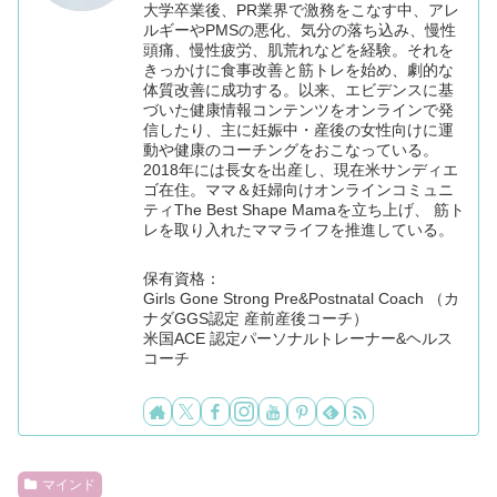
大学卒業後、PR業界で激務をこなす中、アレ
ルギーやPMSの悪化、気分の落ち込み、慢性
頭痛、慢性疲労、肌荒れなどを経験。それを
きっかけに食事改善と筋トレを始め、劇的な
体質改善に成功する。以来、エビデンスに基
づいた健康情報コンテンツをオンラインで発
信したり、主に妊娠中・産後の女性向けに運
動や健康のコーチングをおこなっている。
2018年には長女を出産し、現在米サンディエ
ゴ在住。ママ＆妊婦向けオンラインコミュニ
ティThe Best Shape Mamaを立ち上げ、 筋ト
レを取り入れたママライフを推進している。
保有資格：
Girls Gone Strong Pre&Postnatal Coach （カ
ナダGGS認定 産前産後コーチ）
米国ACE 認定パーソナルトレーナー&ヘルス
コーチ
マインド