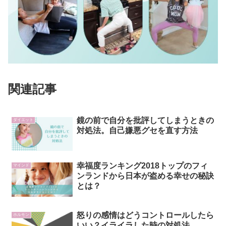
関連記事
鏡の前で自分を批評してしまうときの
ダイエット
対処法。自己嫌悪グセを直す方法
幸福度ランキング2018トップのフィ
マインド
ンランドから日本が盗める幸せの秘訣
とは？
怒りの感情はどうコントロールしたら
ホルモン
いい？イライラした時の対処法