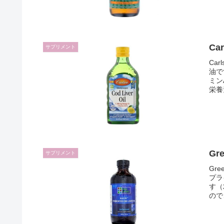
Ca
サプリメント
Ca
油で
ミン
栄養
Gr
サプリメント
Gr
プラ
す（
ので