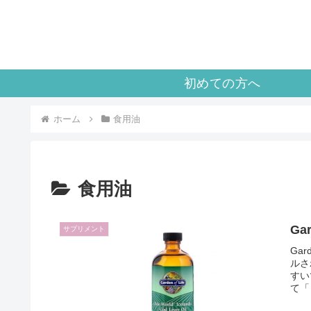
初めての方へ
ホーム
食用油
食用油
Ga
サプリメント
Ga
ルさ
すい
て「