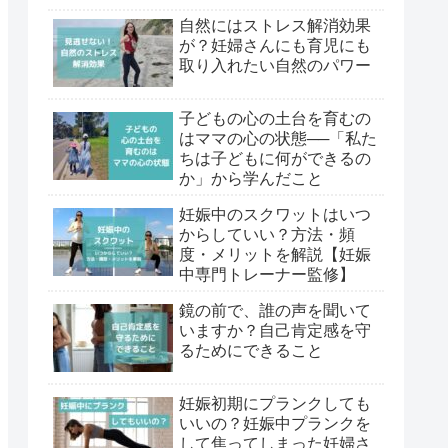
自然にはストレス解消効果
が？妊婦さんにも育児にも
取り入れたい自然のパワー
子どもの心の土台を育むの
はママの心の状態──「私た
ちは子どもに何ができるの
か」から学んだこと
妊娠中のスクワットはいつ
からしていい？方法・頻
度・メリットを解説【妊娠
中専門トレーナー監修】
鏡の前で、誰の声を聞いて
いますか？自己肯定感を守
るためにできること
妊娠初期にプランクしても
いいの？妊娠中プランクを
して焦ってしまった妊婦さ