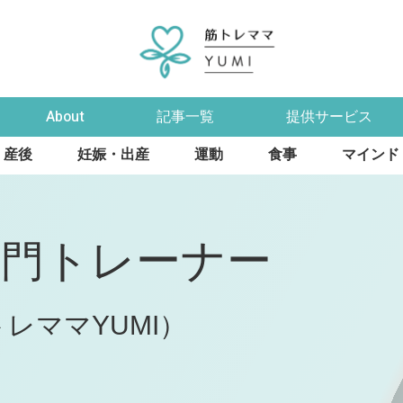
About
記事一覧
提供サービス
産後
妊娠・出産
運動
食事
マインド
専門
トレーナー
レママYUMI）